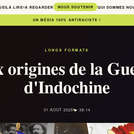
NOUS SOUTENIR
UEIL
À LIRE
À REGARDER
QUI SOMMES NO
▾
UN MÉDIA 100% ANTIRACISTE !
LONGS FORMATS
 origines de la Gu
d'Indochine
31 AOÛT 2025
▶ 38:14