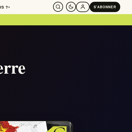
US ?
S'ABONNER
▾
SE CONNECTER
erre