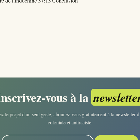
e de l'Indochine 37:13 Conclusion
Inscrivez-vous à la
newslette
z le projet d'un seul geste, abonnez-vous gratuitement à la newsletter d'
coloniale et antiraciste.