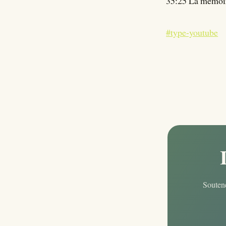
35:25 La mémoir
#type-youtube
Soutene