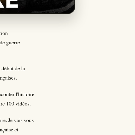
tion
de guerre
e début de la
ançaises.
onter l'histoire
ire 100 vidéos.
ire. Je vais vous
nçaise et