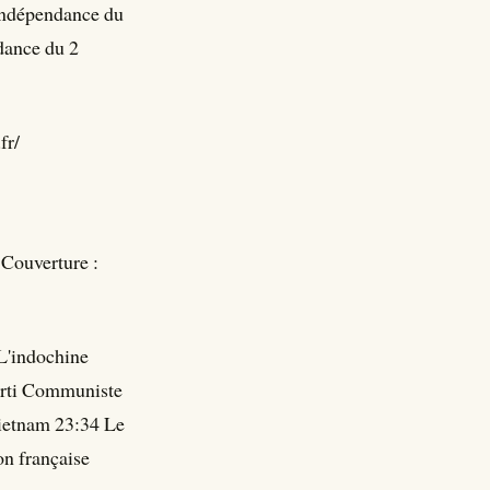
'indépendance du
dance du 2
fr/
 Couverture :
L'indochine
arti Communiste
Vietnam 23:34 Le
on française