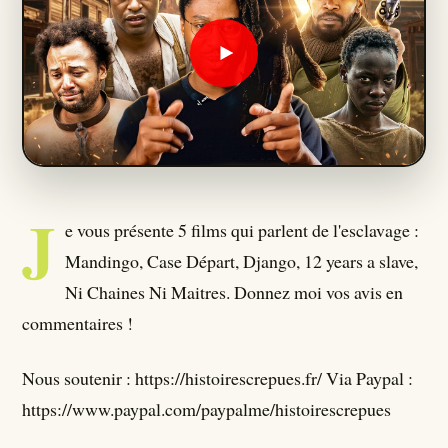
Qui Sommes Nous ?
Seumboy Vrainom:€
Journalistes
J
S'ABONNER
e vous présente 5 films qui parlent de l'esclavage :
Mandingo, Case Départ, Django, 12 years a slave,
Ni Chaines Ni Maitres. Donnez moi vos avis en
commentaires !
Nous soutenir : https://histoirescrepues.fr/ Via Paypal :
https://www.paypal.com/paypalme/histoirescrepues