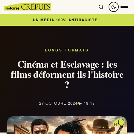
UN MÉDIA 100% ANTIRACISTE !
Accueil
À lire
LONGS FORMATS
Cinéma et Esclavage : les
Articles
films déforment ils l'histoire
?
Newsletter
À regarder
27 OCTOBRE 2024
▶ 18:18
Nous soutenir