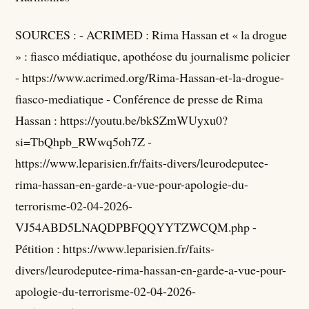
SOURCES : - ACRIMED : Rima Hassan et « la drogue
» : fiasco médiatique, apothéose du journalisme policier
- https://www.acrimed.org/Rima-Hassan-et-la-drogue-
fiasco-mediatique - Conférence de presse de Rima
Hassan : https://youtu.be/bkSZmWUyxu0?
si=TbQhpb_RWwq5oh7Z -
https://www.leparisien.fr/faits-divers/leurodeputee-
rima-hassan-en-garde-a-vue-pour-apologie-du-
terrorisme-02-04-2026-
VJ54ABD5LNAQDPBFQQYYTZWCQM.php -
Pétition : https://www.leparisien.fr/faits-
divers/leurodeputee-rima-hassan-en-garde-a-vue-pour-
apologie-du-terrorisme-02-04-2026-