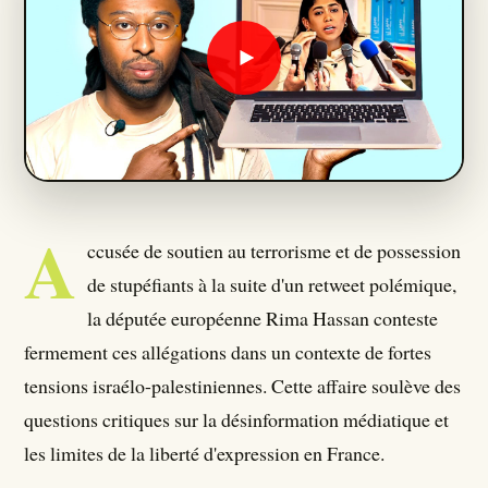
Qui Sommes Nous ?
Seumboy Vrainom:€
Journalistes
A
S'ABONNER
ccusée de soutien au terrorisme et de possession
de stupéfiants à la suite d'un retweet polémique,
la députée européenne Rima Hassan conteste
fermement ces allégations dans un contexte de fortes
tensions israélo-palestiniennes. Cette affaire soulève des
questions critiques sur la désinformation médiatique et
les limites de la liberté d'expression en France.