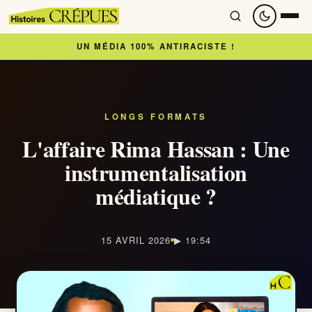
UN MÉDIA 100% ANTIRACISTE !
Accueil
À lire
LONGS FORMATS
L'affaire Rima Hassan : Une
Articles
instrumentalisation
médiatique ?
Newsletter
À regarder
15 AVRIL 2026
▶ 19:54
Nous soutenir