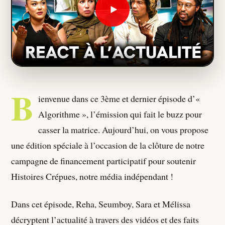
Qui Sommes Nous ?
Seumboy Vrainom:€
Journalistes
B
ienvenue dans ce 3ème et dernier épisode d’«
S'ABONNER
Algorithme », l’émission qui fait le buzz pour
casser la matrice. Aujourd’hui, on vous propose
une édition spéciale à l’occasion de la clôture de notre
campagne de financement participatif pour soutenir
Histoires Crépues, notre média indépendant !
Dans cet épisode, Reha, Seumboy, Sara et Mélissa
décryptent l’actualité à travers des vidéos et des faits