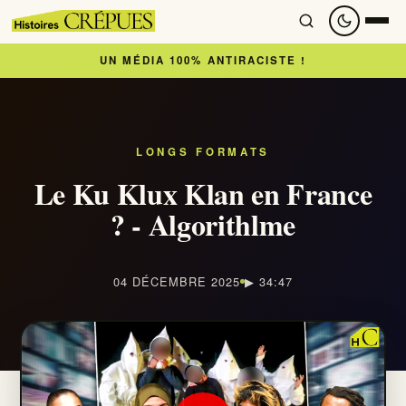
UN MÉDIA 100% ANTIRACISTE !
Accueil
À lire
LONGS FORMATS
Le Ku Klux Klan en France
Articles
? - Algorithlme
Newsletter
04 DÉCEMBRE 2025
▶ 34:47
À regarder
Nous soutenir