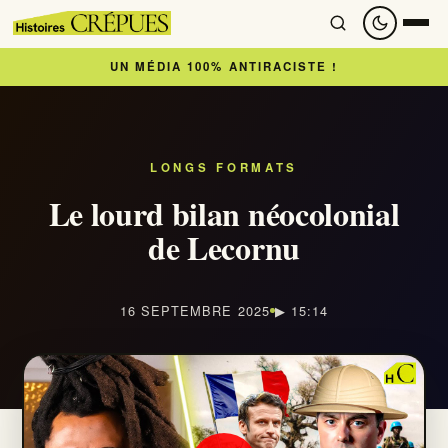
UN MÉDIA 100% ANTIRACISTE !
Accueil
À lire
LONGS FORMATS
Le lourd bilan néocolonial
Articles
de Lecornu
Newsletter
16 SEPTEMBRE 2025
▶ 15:14
À regarder
Nous soutenir