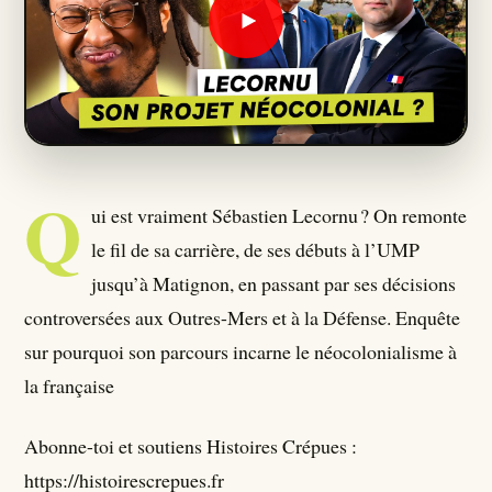
Qui Sommes Nous ?
Seumboy Vrainom:€
Journalistes
Q
ui est vraiment Sébastien Lecornu ? On remonte
S'ABONNER
le fil de sa carrière, de ses débuts à l’UMP
jusqu’à Matignon, en passant par ses décisions
controversées aux Outres-Mers et à la Défense. Enquête
sur pourquoi son parcours incarne le néocolonialisme à
la française
Abonne-toi et soutiens Histoires Crépues :
https://histoirescrepues.fr