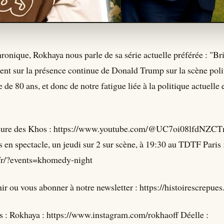
hronique, Rokhaya nous parle de sa série actuelle préférée : "B
ient sur la présence continue de Donald Trump sur la scène polit
 de 80 ans, et donc de notre fatigue liée à la politique actuelle e
'heure des Khos : https://www.youtube.com/@UC7oi08lfd
 en spectacle, un jeudi sur 2 sur scène, à 19:30 au TDTF Paris 
s.fr/?events=khomedy-night
r ou vous abonner à notre newsletter : https://histoirescrepues.
s : Rokhaya : https://www.instagram.com/rokhaoff Déelle :