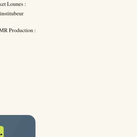
ket Lounes :
institubeur
 MR Production :
r