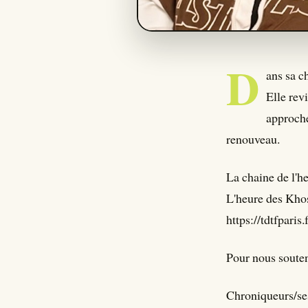
D
ans sa c
Elle rev
approche
renouveau.
La chaine de l
L'heure des Khos
https://tdtfpari
Pour nous souteni
Chroniqueurs/se