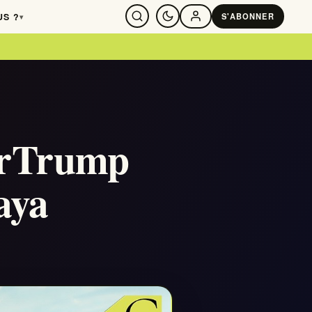
US ?
S'ABONNER
▾
SE CONNECTER
erTrump
aya