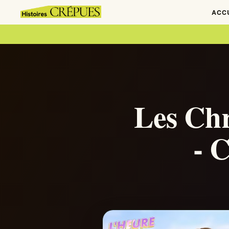
ACC
Les Ch
- 