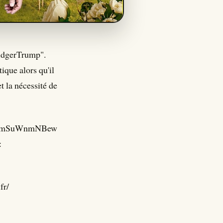
ridgerTrump".
ique alors qu'il
t la nécessité de
NZCTmSuWnmNBew
:
fr/