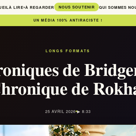
NOUS SOUTENIR
UEIL
À LIRE
À REGARDER
QUI SOMMES NO
▾
UN MÉDIA 100% ANTIRACISTE !
LONGS FORMATS
roniques de Bridg
Chronique de Rokh
25 AVRIL 2026
▶ 8:33