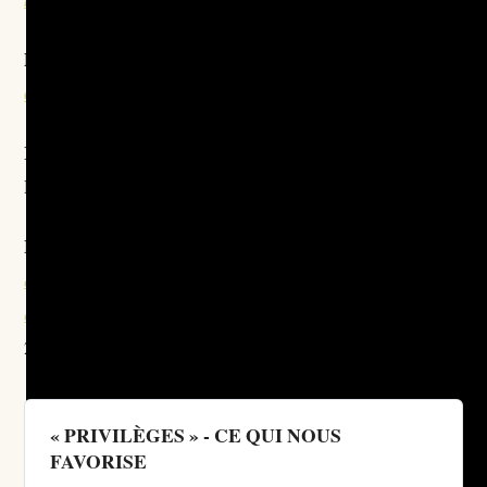
Depris, Estelle.
Mécanique du privilège blanc :
comment l'identifier et le déjouer ?
Binge, 2024.
Ignatiev, Noel.
How the Irish Became White
. New York,
Routledge, 1995.
Laurent, Sylvie. et Leclère, Thierry.
(dir.)
De quelle
couleur sont les blancs ? : Des « petits Blancs » des
colonies au « racisme anti-Blancs »
La Découverte,
2013.
« PRIVILÈGES » - CE QUI NOUS
FAVORISE