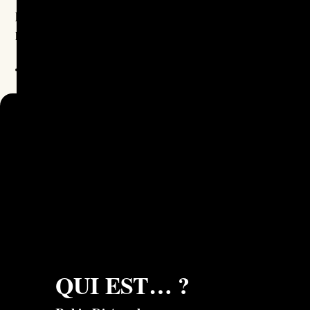
pour devenir un outil de diabolisation de
l’antifascisme ?
QUI EST… ? 