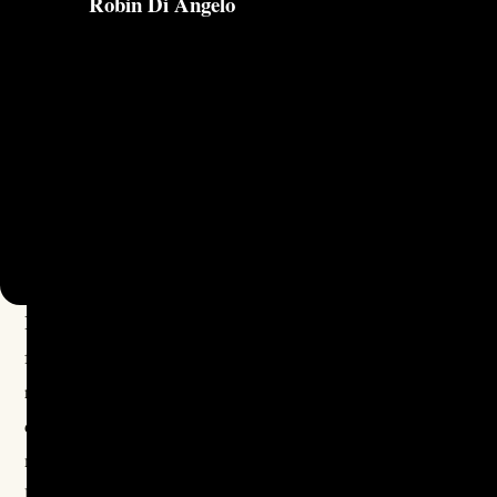
Robin Di Angelo
Robin DiAngelo (née en 1956)
est une sociologue et
formatrice américaine spécialisée dans l’étude des
rapports sociaux de race. Professeure et consultante en
diversité, elle travaille depuis plusieurs décennies sur la
manière dont les sociétés occidentales - et en particulier
les États-Unis - produisent et reproduisent des inégalités