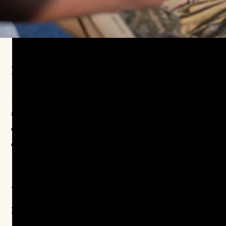
LES INTERVENANT·ES À SUIVRE :
Mathieu Burgalassi
- écrivain, journaliste et
anthropologue français, spécialisé dans l’étude des
droites radicales et des dynamiques de l’extrême droite
en France.
À LIRE :
Brun, Solène & Cosquer, Claire.
La domination
blanche
,
Paris ,Textuel, 2022.