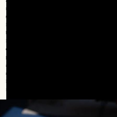
rétablir un sentiment de sécurité et à préserver le
statut dominant
, plutôt qu’à engager une réflexion sur
racisme anti-
les rapports de pouvoir. La rhétorique du
blanc
peut s’inscrire dans ce mécanisme : en présentant
la position majoritaire comme menacée, elle permet de
déplacer le débat des inégalités structurelles vers une
posture victimaire
, où la norme dominante se pense
attaquée. Ainsi, au lieu d’interroger les hiérarchies
raciales héritées de l’histoire, le discours se recentre sur
la défense d’une identité blanche supposément
fragilisée.