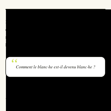
Mais pour comprendre comment et pourquoi ce concept
revenir aux origines de la
est instrumentalisé, il faut
notion de « blanc·he » et à ses déclinaisons
historiques
.
Comment le blanc·he est-il devenu blanc·he ?
🔹Naissance d’une norme : qui est blanc·he
?