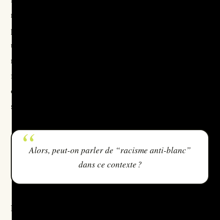
ressources. Les brouteurs mobilisent ces représentations
pour donner à leur fraude une légitimité symbolique et
une portée qui dépasse la simple arnaque financière. Le
récit d’urgence, de transmission, de maladie ou de
fortune isolée contribue à construire un rapport de force
où le Nord et les Blanc·he·s deviennent des cibles
surdéterminées par l’histoire.
Alors, peut-on parler de “racisme anti-blanc”
dans ce contexte ?
L’arnaque ne s’inscrit pas dans un système de