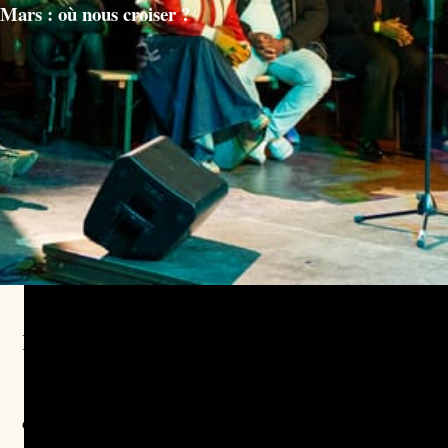
Mars : où nous croiser ?
Khomedy Night! 📍
@tdtfparis
📅 1 jeudi sur 2 sur scène à 19h30
Vous les adorez
dans l’émission l'heure des Khos, venez les decouvrir