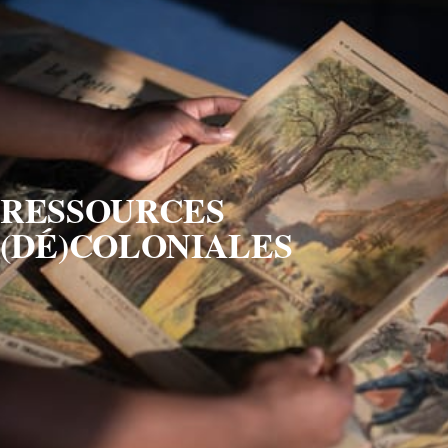
RESSOURCES 
(
DÉ)COLONIA
LES