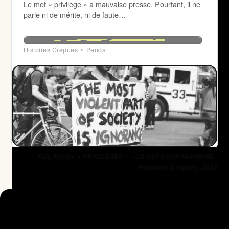
Le mot « privilège » a mauvaise presse. Pourtant, il ne
parle ni de mérite, ni de faute…
Histoires Crépues
Penda
Fall, Penda. « PRIVILÈGES » - CE QUI NOUS FAVORISE, 
Histoires Crépues, 2025