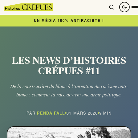
UN MÉDIA 100% ANTIRACISTE !
Accueil
À lire
LES NEWS D’HISTOIRES
CRÉPUES #11
Articles
De la construction du blanc à l’invention du racisme anti-
Newsletter
blanc : comment la race devient une arme politique.
À regarder
PAR
01 MARS 2026
9 MIN
PENDA FALL
Nous soutenir