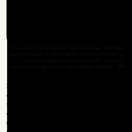
Des activistes du groupuscule d'extrême droite - Génération 
identitaire - déploient une banderiole où il est inscrit "Justice 
pour les victimes du racisme anti-blanc", place de la 
République à Paris, le 13 juin 2020. (THOMAS SAMSON / AFP)
Mais ce racisme existe-t-il vraiment, et de quoi parle-t-
on ? Selon l’étude
Trajectoires et origines
(2016)
de
l’Institut national d’études démographiques, le racisme
phénomène
déclaré par les personnes blanches est un
minoritaire et d’une nature très différente
de celui
subi par les populations issues de l’immigration extra-