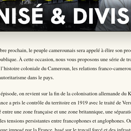
bre prochain, le peuple camerounais sera appelé à élire son pr
ublique. À cette occasion, nous vous proposons une série de tr
 l’histoire coloniale du Cameroun, les relations franco-camerou
autoritarisme dans le pays.
épisode, on revient sur la fin de la colonisation allemande du 
nce a pris le contrôle du territoire en 1919 avec le traité de Ver
sé entre une zone française et une zone britannique, une séparat
 les tensions persistantes entre francophones et anglophones. O
e imposé par la France, basé sur le travail forcé et des infras