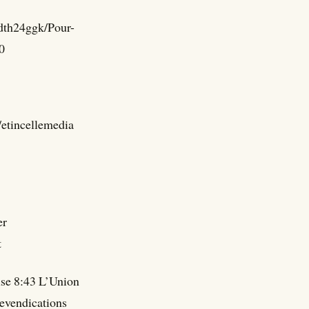
yjdth24ggk/Pour-
0
etincellemedia
er
t
ise 8:43 L’Union
revendications