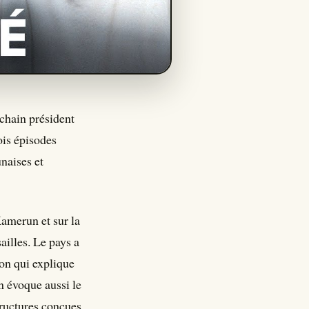
ochain président
ois épisodes
naises et
Kamerun et sur la
sailles. Le pays a
ion qui explique
n évoque aussi le
tructures conçues