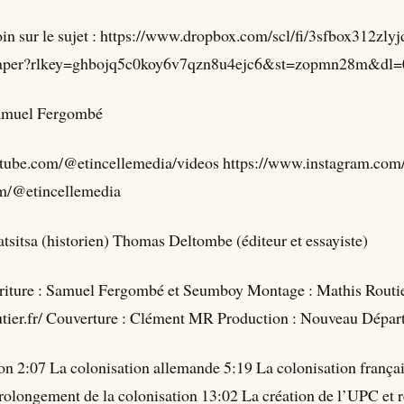
loin sur le sujet : https://www.dropbox.com/scl/fi/3sfbox312zl
n.paper?rlkey=ghbojq5c0koy6v7qzn8u4ejc6&st=zopmn28m&dl=
Samuel Fergombé
tube.com/@etincellemedia/videos https://www.instagram.com/
com/@etincellemedia
Tatsitsa (historien) Thomas Deltombe (éditeur et essayiste)
écriture : Samuel Fergombé et Seumboy Montage : Mathis Routi
utier.fr/ Couverture : Clément MR Production : Nouveau Dépar
on 2:07 La colonisation allemande 5:19 La colonisation frança
prolongement de la colonisation 13:02 La création de l’UPC et 