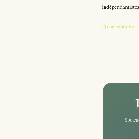
indépendantiste
#type-youtube
Soutene