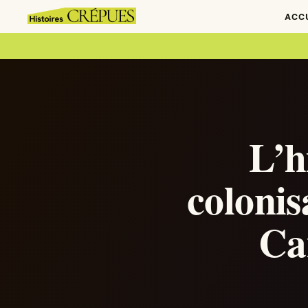
ACC
L’h
coloni
Ca