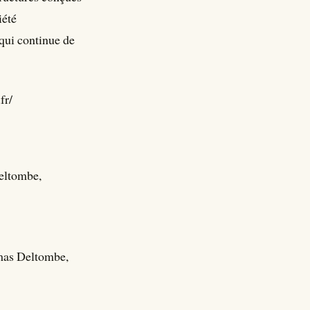
iété
qui continue de
fr/
eltombe,
mas Deltombe,