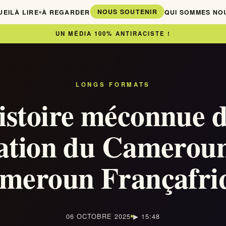
NOUS SOUTENIR
UEIL
À LIRE
À REGARDER
QUI SOMMES NO
▾
UN MÉDIA 100% ANTIRACISTE !
LONGS FORMATS
istoire méconnue d
sation du Cameroun
meroun Françafri
06 OCTOBRE 2025
▶ 15:48