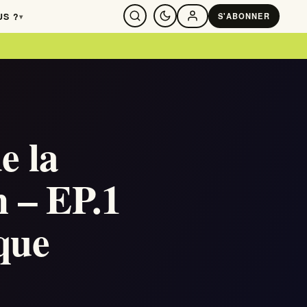
US ?
S'ABONNER
▾
SE CONNECTER
e la
 – EP.1
que