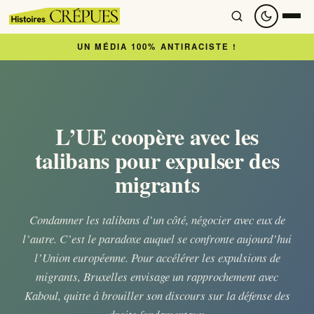
UN MÉDIA 100% ANTIRACISTE !
Accueil
À lire
L’UE coopère avec les
talibans pour expulser des
Articles
migrants
Newsletter
Condamner les talibans d’un côté, négocier avec eux de
l’autre. C’est le paradoxe auquel se confronte aujourd’hui
À regarder
l’Union européenne. Pour accélérer les expulsions de
migrants, Bruxelles envisage un rapprochement avec
Nous soutenir
Kaboul, quitte à brouiller son discours sur la défense des