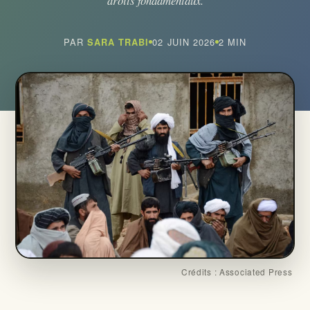
droits fondamentaux.
Qui Sommes Nous ?
PAR
02 JUIN 2026
2 MIN
SARA TRABI
Seumboy Vrainom:€
Journalistes
S'ABONNER
Crédits : Associated Press