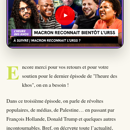
Qui Sommes Nous ?
Seumboy Vrainom:€
Journalistes
E
S'ABONNER
ncore merci pour vos retours et pour votre
soutien pour le dernier épisode de "l'heure des
khos", on en a besoin !
Dans ce troisième épisode, on parle de révoltes
populaires, de médias, de Palestine… en passant par
François Hollande, Donald Trump et quelques autres
incontournables. Bref, on décrypte toute l’actualité,