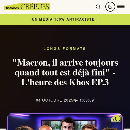
UN MÉDIA 100% ANTIRACISTE !
Accueil
À lire
LONGS FORMATS
"Macron, il arrive toujours
Articles
quand tout est déjà fini" -
L'heure des Khos EP.3
Newsletter
À regarder
04 OCTOBRE 2025
▶ 1:08:09
Nous soutenir