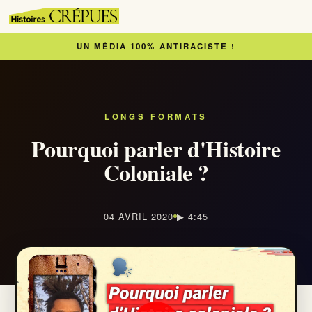
UN MÉDIA 100% ANTIRACISTE !
Accueil
À lire
LONGS FORMATS
Pourquoi parler d'Histoire
Articles
Coloniale ?
Newsletter
04 AVRIL 2020
▶ 4:45
À regarder
Nous soutenir