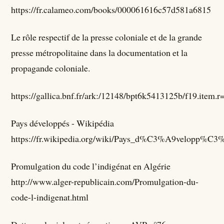
https://fr.calameo.com/books/000061616c57d581a6815
Le rôle respectif de la presse coloniale et de la grande
presse métropolitaine dans la documentation et la
propagande coloniale.
https://gallica.bnf.fr/ark:/12148/bpt6k5413125b/f19.it
Pays développés - Wikipédia
https://fr.wikipedia.org/wiki/Pays_d%C3%A9velopp%C
Promulgation du code l’indigénat en Algérie
http://www.alger-republicain.com/Promulgation-du-
code-l-indigenat.html