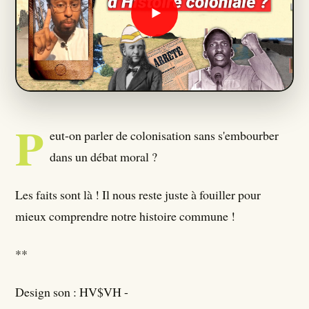
Qui Sommes Nous ?
Seumboy Vrainom:€
Journalistes
P
eut-on parler de colonisation sans s'embourber
S'ABONNER
dans un débat moral ?
Les faits sont là ! Il nous reste juste à fouiller pour
mieux comprendre notre histoire commune !
**
Design son : HV$VH -