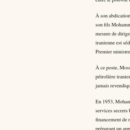
À son abdication
son fils Mohamma
mesure de dirige
iranienne est sé
Premier ministre
À ce poste, Moss
pétrolière iranie
jamais revendiqu
En 1953, Mohamm
services secrets
financement de m
préparant un app