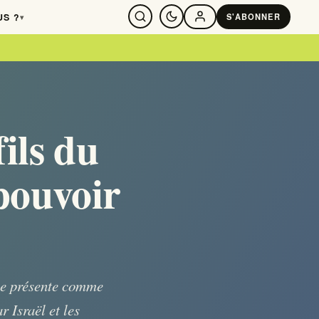
US ?
S'ABONNER
▾
SE CONNECTER
fils du
pouvoir
 se présente comme
 Israël et les