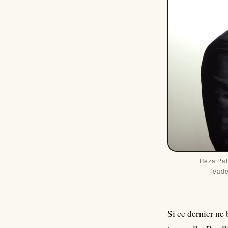
Reza Pahl
leade
Si ce dernier ne