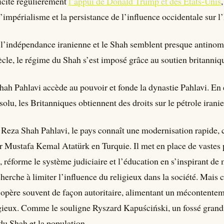
llicite régulièrement
l’appui de Donald Trump et des États-Unis
l’impérialisme et la persistance de l’influence occidentale sur l’
l’indépendance iranienne et le Shah semblent presque antinom
cle, le régime du Shah s’est imposé grâce au soutien britanni
ah Pahlavi accède au pouvoir et fonde la dynastie Pahlavi. En
olu, les Britanniques obtiennent des droits sur le pétrole iranie
 Reza Shah Pahlavi, le pays connaît une modernisation rapide,
r Mustafa Kemal Atatürk en Turquie. Il met en place de vastes 
, réforme le système judiciaire et l’éducation en s’inspirant de
herche à limiter l’influence du religieux dans la société. Mais c
’opère souvent de façon autoritaire, alimentant un mécontenteme
igieux. Comme le souligne Ryszard Kapuściński, un fossé grand
du Shah et la population.