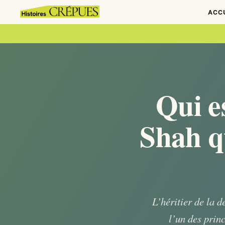
ACC
Qui es
Shah q
L’héritier de la 
l’un des prin