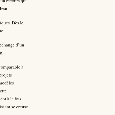
, un recours qui
Iran.
iques. Dès le
que.
 échange d’un
n.
 comparable à
projets
 modèles
ette
nt à la fois
issant se creuse