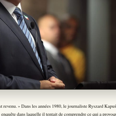
l est revenu. » Dans les années 1980, le journaliste Ryszard Kapu
e enquête dans laquelle il tentait de comprendre ce qui a provoq