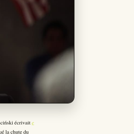
ściński écrivait
e
ué la chute du