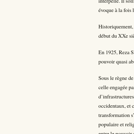
interpelle. Il so
évoque à la fois 
Historiquement, 
début du XXe siè
En 1925, Reza Sh
pouvoir quasi abs
Sous le règne de
celle engagée pa
d’infrastructures
occidentaux, et c
transformation s
populaire et rel
entre le pouvoir 