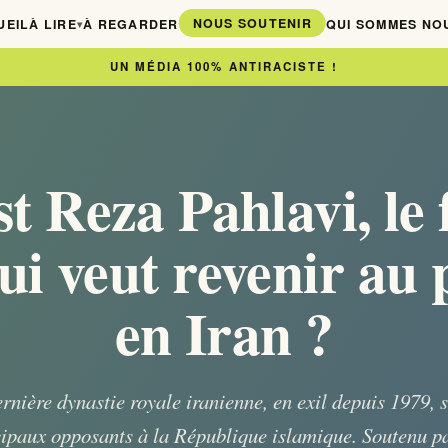
NOUS SOUTENIR
UEIL
À LIRE
À REGARDER
QUI SOMMES NO
▾
UN MÉDIA 100% ANTIRACISTE !
t Reza Pahlavi, le 
ui veut revenir au 
en Iran ?
dernière dynastie royale iranienne, en exil depuis 1979,
cipaux opposants à la République islamique. Soutenu par