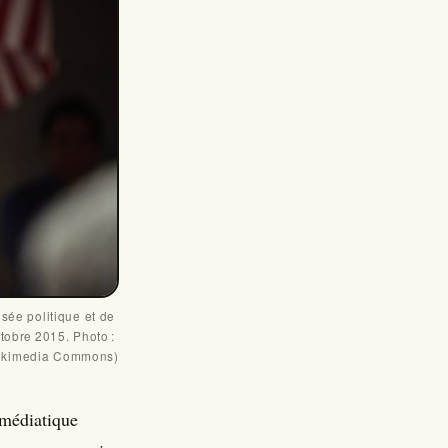
ée politique et de 
tobre 2015. Photo : 
Wikimedia Commons)
 médiatique