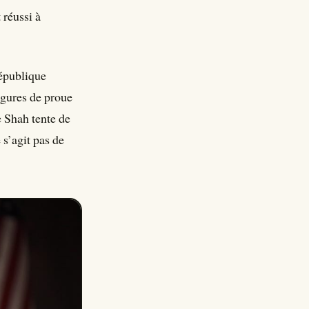
 réussi à
République
igures de proue
e Shah tente de
 s’agit pas de