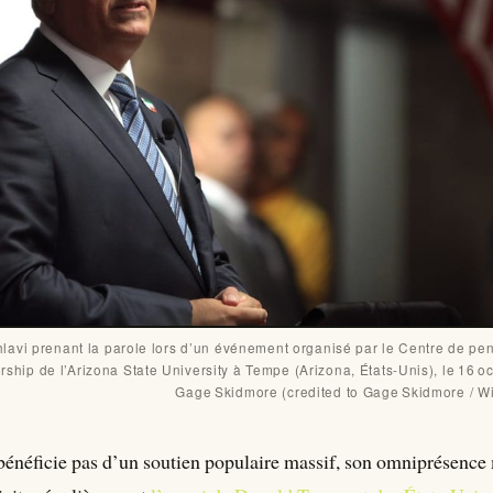
avi prenant la parole lors d’un événement organisé par le Centre de pens
rship de l’Arizona State University à Tempe (Arizona, États‑Unis), le 16 oc
Gage Skidmore (credited to Gage Skidmore / 
 bénéficie pas d’un soutien populaire massif, son omniprésence