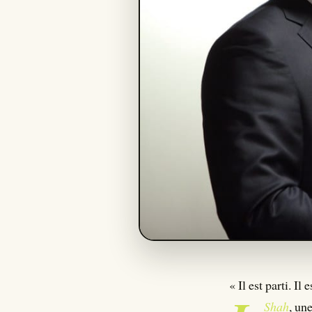
« Il est parti. I
Shah
, un