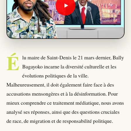
Qui Sommes Nous ?
Seumboy Vrainom:€
Journalistes
É
lu maire de Saint-Denis le 21 mars dernier, Bally
S'ABONNER
Bagayoko incarne la diversité culturelle et les
évolutions politiques de la ville.
Malheureusement, il doit également faire face à des
accusations mensongères et à la désinformation. Pour
mieux comprendre ce traitement médiatique, nous avons
analysé ses réponses, ainsi que des questions cruciales
de race, de migration et de responsabilité politique.