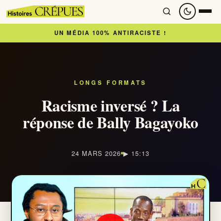
UN MÉDIA 100% ANTIRACISTE !
Accueil
À lire
LONGS FORMATS
Racisme inversé ? La
Articles
réponse de Bally Bagayoko
Newsletter
24 MARS 2026
▶ 15:13
À regarder
Nous soutenir