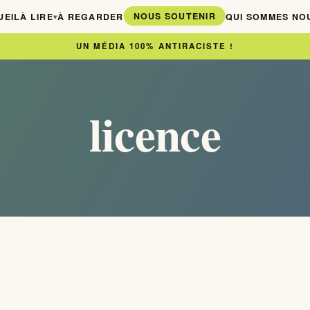
NOUS SOUTENIR
UEIL
À LIRE
À REGARDER
QUI SOMMES NO
▾
UN MÉDIA 100% ANTIRACISTE !
licence