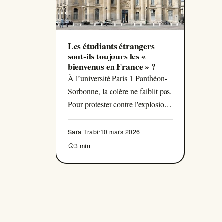
Les étudiants étrangers
sont-ils toujours les «
bienvenus en France » ?
À l’université Paris 1 Panthéon-
Sorbonne, la colère ne faiblit pas.
Pour protester contre l'explosion
des frais d’inscription pour les
étudiants étrangers, des
Sara Trabi
10 mars 2026
enseignants pratiquent la
3 min
rétention des notes. Les étudiants
concernés dénoncent un climat
de plus en plus hostile à leur
égard.