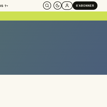
US ?
S'ABONNER
▾
SE CONNECTER