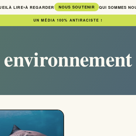
NOUS SOUTENIR
UEIL
À LIRE
À REGARDER
QUI SOMMES NO
▾
UN MÉDIA 100% ANTIRACISTE !
environnement