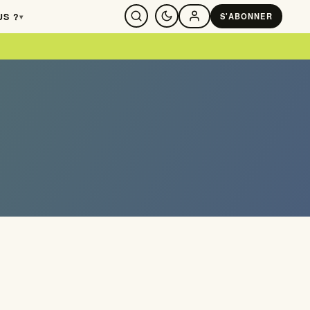
US ?
S'ABONNER
▾
SE CONNECTER