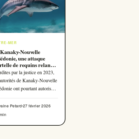
TRE-MER
 Kanaky-Nouvelle
édonie, une attaque
telle de requins relance
débat sur l’abattage
rdites par la justice en 2023,
 autorités de Kanaky-Nouvelle
édonie ont pourtant autorisé à
veau les campagnes
attage de requins-tigres et
aine Petard
27 février 2026
uins-bouledogues pour des
 min
ons de sécurité.