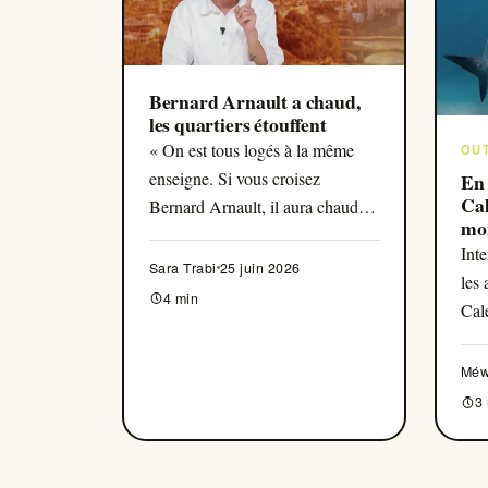
Bernard Arnault a chaud,
les quartiers étouffent
« On est tous logés à la même
OU
enseigne. Si vous croisez
En
Cal
Bernard Arnault, il aura chaud »,
mor
ironisait Yann Barthès. Dans les
le 
Inte
quartiers populaires, la canicule
Sara Trabi
25 juin 2026
les
rappelle pourtant que certains ont
4 min
Cal
plus chaud que d'autres.
nou
d'ab
Méw
req
3
rais