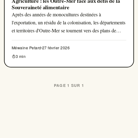
Agriculture : les Outre-Mer face aux défis de la
Souveraineté alimentaire
Après des années de monocultures destinées à
l'exportation, un résidu de la colonisation, les départements
et territoires d'Outre-Mer se tournent vers des plans de
souveraineté alimentaire pour limiter le recours aux
importations, responsables en grande partie de la vie chère.
Méwaine Petard
27 février 2026
3 min
PAGE 1 SUR 1