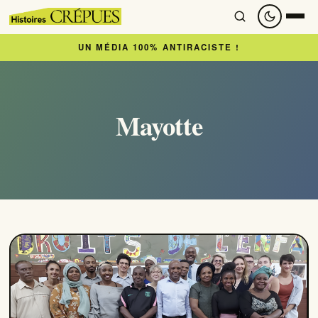
UN MÉDIA 100% ANTIRACISTE !
Accueil
À lire
Mayotte
Articles
Newsletter
À regarder
Nous soutenir