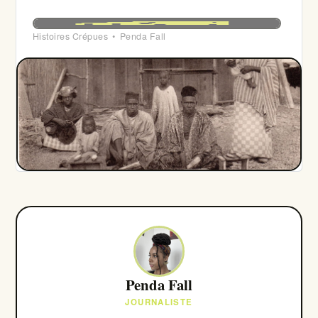
l’Occident.
Histoires Crépues
Penda Fall
Penda Fall
JOURNALISTE