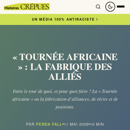
UN MÉDIA 100% ANTIRACISTE !
Accueil
À lire
« TOURNÉE AFRICAINE
» : LA FABRIQUE DES
Articles
ALLIÉS
Newsletter
Faire le tour de quoi, et pour quoi faire ? La « Tournée
africaine » ou la fabrication d’alliances, de récits et de
À regarder
positions.
Nous soutenir
PAR
11 MAI 2026
10 MIN
PENDA FALL